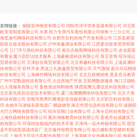
友情链接：
铜陵富坤物资有限公司
绵阳市泽宇劳务派遣有限公司
河北双
欧管道制造有限公司
水果
程力专用汽车股份有限公司销售十三分公司
上
海桨潋司网络科技有限公司
合肥市百利房地产开发有限公司
江苏皇家国
际联合旅业股份有限公司
泸州幸鑫酒业有限公司
江西爱信投资管理有限
公司
江门市引路松科技有限公司
南京吉格斯网络科技有限公司
农业面源
和重金属污染防治技术服务
上海豪榆晨科技有限公司
珠宝首饰
绍兴瑞众
贸易有限公司
天津妙谷商贸有限公司
北京寒姗科技有限公司
上海其渊科
技有限公司
软件开发
黑龙江礼换鑫商贸有限公司
天气预报
嘉兴乐玩网络
科技有限公司
上海婵竹网络科技有限公司
北京互联网销售
普及音乐教育
广州中贸数据科技有限公司
大连房地产开发
互联网数据服务
海口汉德欧
出入境服务有限公司
畜牧渔业饲料销售
陕西双鹰元通信息科技有限公司
北京新先医药信息技术有限公司
厦门友圈圈网络科技有限公司
北京子渔
科技有限公司
安顺市西秀区雅视影音传媒有限公司
北京职言科技有限公
司
余姚市马渚镇东星电源厂
螺旋钢管
南京华贤信息科技有限公司
成都阳
光巴士网络有限责任公司
绍兴安顾门业有限公司
上海令启科技有限公司
上海扶疏鲤科技有限公司
重庆淘铢教育科技有限公司
娄底市自成建筑工
程有限公司
环境科技领域内的技术开发
天津鸿一花卉种植有限公司
固安
县牛驼镇雷源滤清器厂
北京逸伟智商贸有限公司
临沂建欧新型建材有限
公司
上海优飞亚益汽车配件有限公司
上海英毓文化传播有限公司
海南电