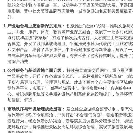
院的文化体验内涵更加丰富。成功举办了平遥国际摄影大展、平遥国
电影展、晋中社火节等品牌节庆活动，城市旅游知名度和美誉度显著
升。
产业融合与业态创新深度拓展
： 积极推进“旅游+”战略，推动文旅与
业、工业、康养、体育、教育等产业深度融合。发展了一批乡村旅游
点村镇和星级“农家乐”，打造了榆次后沟古村、太谷美宝山庄等农旅
合典范。开发了以祁县玻璃器皿、平遥推光漆器为代表的工业旅游线
和文创产品。培育了温泉康养、中医药健康旅游等新业态，建设了一
自驾车旅居车营地和旅游风景道，有效延长了游客停留时间，提升了
游综合消费。
公共服务与基础设施全面升级
： 持续完善旅游交通网络，重点景区
性显著改善，开通了多条旅游专线巴士。高标准推进“厕所革命”，旅
厕所布局更加合理、管理更加规范。建成了覆盖全市主要旅游区域的
慧旅游平台，实现了“一部手机游晋中”。旅游集散中心、咨询服务中
心、标识标牌系统等公共服务设施得到系统化建设和提升，旅游环境
加便捷、舒适。
市场秩序与环境治理成效显著
： 建立健全旅游综合监管机制，常态
展旅游市场秩序专项整治，严厉打击“不合理低价游”、强迫消费等违
违规行为，畅通旅游投诉渠道，游客满意度调查得分稳步提升。加强
态环境保护，持续推进景区及周边环境综合治理，实现了旅游发展与
态保护的双赢。