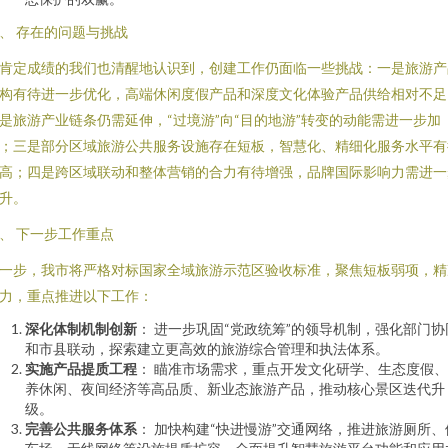
、 存在的问题与挑战
肯定成绩的我们也清醒地认识到，创建工作仍面临一些挑战：一是旅游产
构有待进一步优化，高端休闲度假产品和深度文化体验产品供给相对不足
是旅游产业链条仍需延伸，“过境游”向“目的地游”转变的动能需进一步加
；三是部分区域旅游公共服务设施存在短板，智慧化、精细化服务水平有
高；四是跨区域联动和整体营销的合力有待增强，品牌国际影响力需进一
升。
、 下一步工作重点
一步，我市将严格对标国家全域旅游示范区验收标准，聚焦短板弱项，精
力，重点推进以下工作：
深化体制机制创新
： 进一步巩固“党政统筹”的领导机制，强化部门协
和市县联动，探索建立更高效的旅游综合管理和执法体系。
实施产品提质工程
： 瞄准市场需求，重点开发文化研学、生态度假
养休闲、夜间经济等高品质、新业态旅游产品，推动核心景区迭代升
级。
完善公共服务体系
： 加快构建“快进慢游”交通网络，推进旅游厕所、