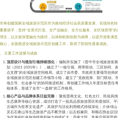
市将创建国家全域旅游示范区作为推动经济社会高质量发展、实现绿色转
重要抓手，坚持“全景式打造、全产业融合、全方位服务、全区域管理”的
理念，以文旅深度融合为路径，以体制机制创新为保障，以提升游客满意
核心，全面推进全域旅游示范区创建工作，取得了阶段性显著成效。
、 主要工作进展与成效
顶层设计与规划引领持续强化
： 编制并实施了《晋中市全域旅游发
划（2021-2035年）》，确立了“一核引领、两带联动、三区协同、
点支撑”的全域旅游空间格局。成立了由市委、市政府主要领导挂帅
全域旅游示范区创建工作领导小组，建立了“党政统筹、部门联动、
场主导、社会参与”的协同推进机制，将创建工作纳入年度目标责任
核体系，形成了全市“一盘棋”的工作格局。
核心产品与品牌体系日益完善
： 聚焦晋商文化、红色太行、民俗风
生态康养等核心资源，成功打造了一批高品质旅游景区和度假区。平
古城作为世界文化遗产，其保护与活化利用模式持续深化；介休绵山
灵石石膏山等生态旅游产品不断升级；以左权麻田、和顺石拐会议旧
为代表的红色旅游线路影响力持续扩大；乔家大院、常家庄园等晋商